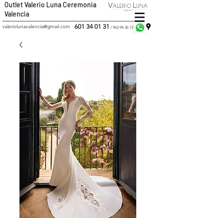
Outlet Valerio Luna Ceremonia
Valencia
601 34 01 31
valeriolunavalencia@gmail.com
/
963 94 36 72