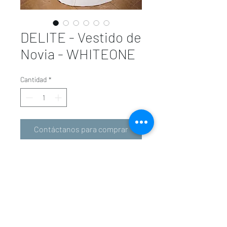
DELITE - Vestido de
Novia - WHITEONE
Cantidad
*
Contáctanos para comprar
valeriolunavalencia@gmail.com
-
601 34 01 31
963 94 36 72
Carrer d'En Sanç, 5, 46001 València, Valencia,