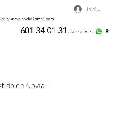
Iniciar sesión
aleriolunavalencia@gmail.com
601 34 01 31
/ 963 94 36 72
tido de Novia -