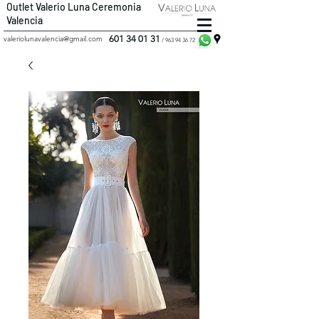
Outlet Valerio Luna Ceremonia
Valencia
601 34 01 31
valeriolunavalencia@gmail.com
/
963 94 36 72