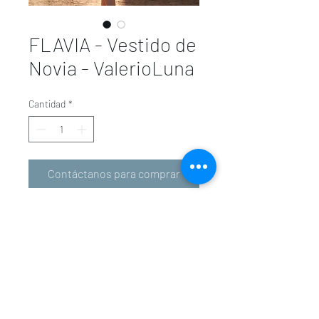
FLAVIA - Vestido de
Novia - ValerioLuna
Cantidad
*
Contáctanos para comprar
valeriolunavalencia@gmail.com
-
601 34 01 31
963 94 36 72
Carrer d'En Sanç, 5, 46001 València, Valencia,
Spain