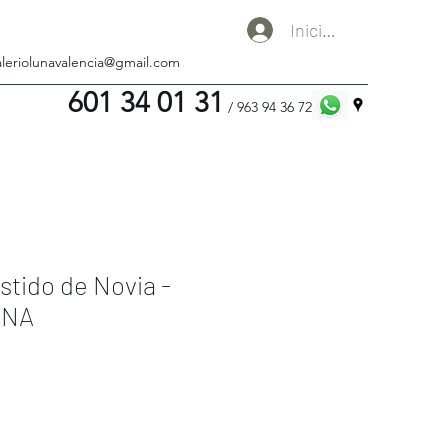
Iniciar sesión
aleriolunavalencia@gmail.com
601 34 01 31
/ 963 94 36 72
stido de Novia -
UNA