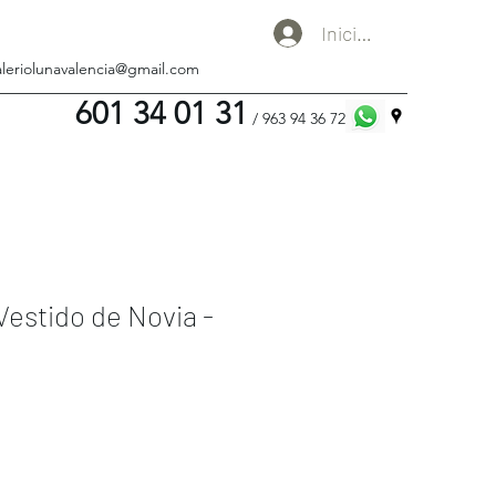
Iniciar sesión
aleriolunavalencia@gmail.com
601 34 01 31
/ 963 94 36 72
estido de Novia -