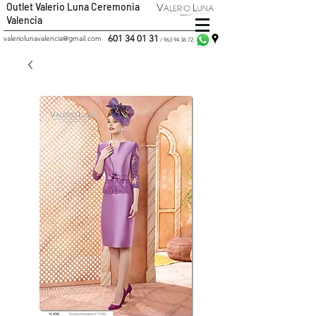
Outlet Valerio Luna Ceremonia
Valencia
601 34 01 31
valeriolunavalencia@gmail.com
/
963 94 36 72