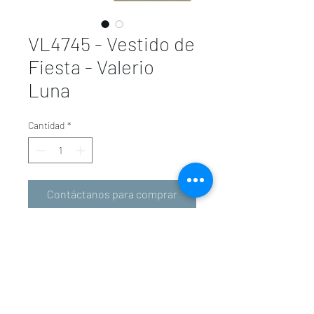
VL4745 - Vestido de
Fiesta - Valerio
Luna
Cantidad
*
Contáctanos para comprar
valeriolunavalencia@gmail.com
-
601 34 01 31
963 94 36 72