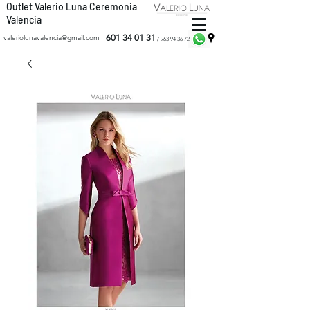
Outlet Valerio Luna Ceremonia
Valencia
601 34 01 31
valeriolunavalencia@gmail.com
/
963 94 36 72