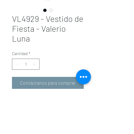
VL4929 - Vestido de
Fiesta - Valerio
Luna
Cantidad
*
Contáctanos para comprar
valeriolunavalencia@gmail.com
-
601 34 01 31
963 94 36 72