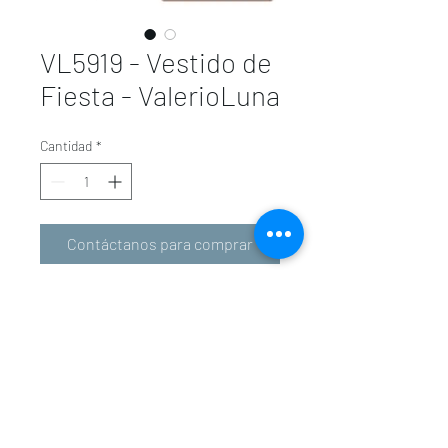
VL5919 - Vestido de
Fiesta - ValerioLuna
Cantidad
*
Contáctanos para comprar
valeriolunavalencia@gmail.com
-
601 34 01 31
963 94 36 72
Carrer d'En Sanç, 5, 46001 València, Valencia,
Spain