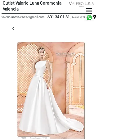
Outlet Valerio Luna Ceremonia
Valencia
601 34 01 31
valeriolunavalencia@gmail.com
/
963 94 36 72