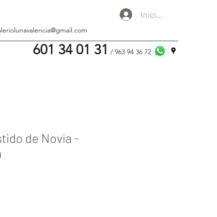
Iniciar sesión
aleriolunavalencia@gmail.com
601 34 01 31
/ 963 94 36 72
tido de Novia -
a