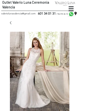
Outlet Valerio Luna Ceremonia
Valencia
601 34 01 31
valeriolunavalencia@gmail.com
/
963 94 36 72