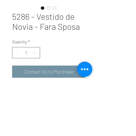
5286 - Vestido de
Novia - Fara Sposa
Quantity
*
Contact Us to Purchase
valeriolunavalencia@gmail.com
-
601 34 01 31
963 94 36 72
Carrer d'En Sanç, 5, 46001 València, Valencia,
Spain