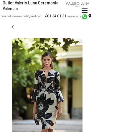
Outlet Valerio Luna Ceremonia
Valencia
601 34 01 31
valeriolunavalencia@gmail.com
/
963 94 36 72