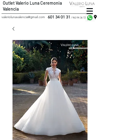
Outlet Valerio Luna Ceremonia
Valencia
601 34 01 31
valeriolunavalencia@gmail.com
/
963 94 36 72