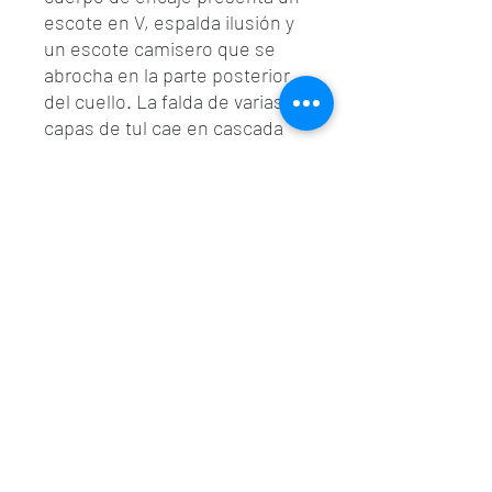
escote en V, espalda ilusión y
un escote camisero que se
abrocha en la parte posterior
del cuello. La falda de varias
capas de tul cae en cascada
hacia una amplia cola. La
cintura se ciñe con un cinturón
de pique forrado que combina
a la perfección con este
diseño.
valeriolunavalencia@gmail.com
-
601 34 01 31
963 94 36 72
Carrer d'En Sanç, 5, 46001 València, Valencia,
Spain