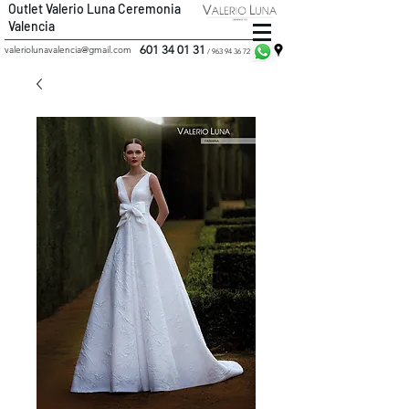
Outlet Valerio Luna Ceremonia
Valencia
601 34 01 31
valeriolunavalencia@gmail.com
/
963 94 36 72