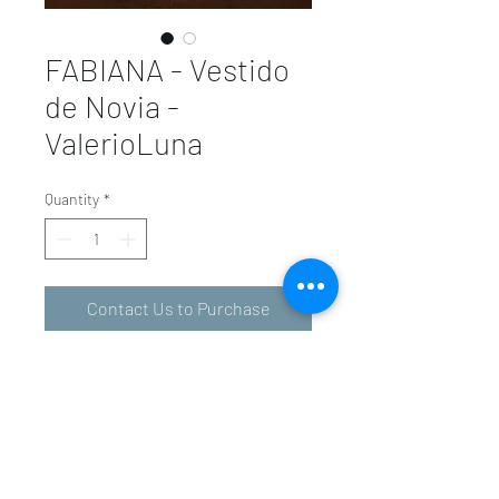
FABIANA - Vestido
de Novia -
ValerioLuna
Quantity
*
Contact Us to Purchase
valeriolunavalencia@gmail.com
-
601 34 01 31
963 94 36 72