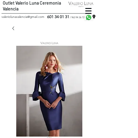
Outlet Valerio Luna Ceremonia
Valencia
601 34 01 31
valeriolunavalencia@gmail.com
/
963 94 36 72