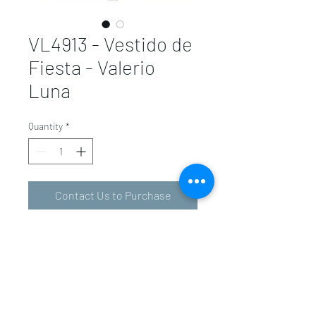
VL4913 - Vestido de
Fiesta - Valerio
Luna
Quantity
*
Contact Us to Purchase
valeriolunavalencia@gmail.com
-
601 34 01 31
963 94 36 72