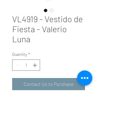
VL4919 - Vestido de
Fiesta - Valerio
Luna
Quantity
*
Contact Us to Purchase
valeriolunavalencia@gmail.com
-
601 34 01 31
963 94 36 72