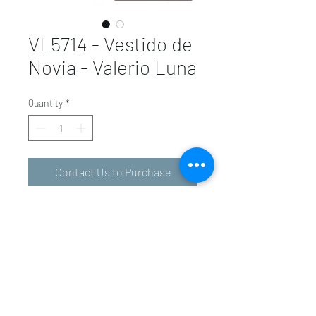
VL5714 - Vestido de
Novia - Valerio Luna
Quantity
*
Contact Us to Purchase
valeriolunavalencia@gmail.com
-
601 34 01 31
963 94 36 72
Carrer d'En Sanç, 5, 46001 València, Valencia,
Spain