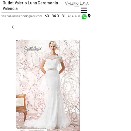
Outlet Valerio Luna Ceremonia
Valencia
601 34 01 31
valeriolunavalencia@gmail.com
/
963 94 36 72