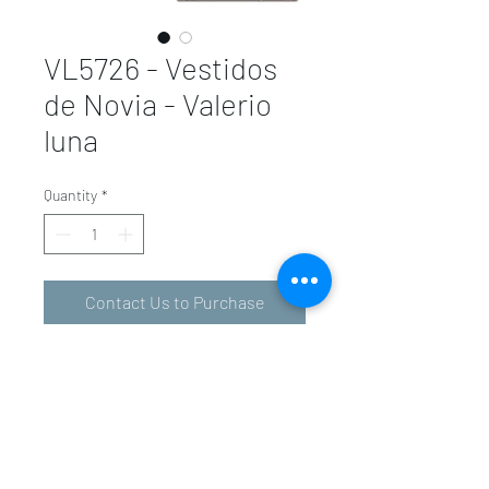
VL5726 - Vestidos
de Novia - Valerio
luna
Quantity
*
Contact Us to Purchase
valeriolunavalencia@gmail.com
-
601 34 01 31
963 94 36 72